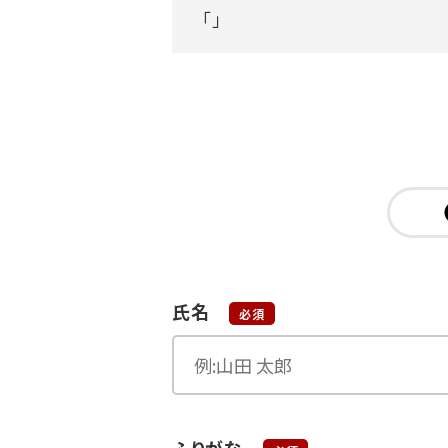
「」
氏名
必須